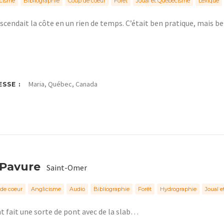
cisme
Bibliographie
Coup de coeur
Forêt
Joual et Québécisme
Lexique
scendait la côte en un rien de temps. C’était ben pratique, mais b
Maria, Québec, Canada
SSE :
 Pavure
Saint-Omer
de coeur
Anglicisme
Audio
Bibliographie
Forêt
Hydrographie
Joual 
nt fait une sorte de pont avec de la slab…