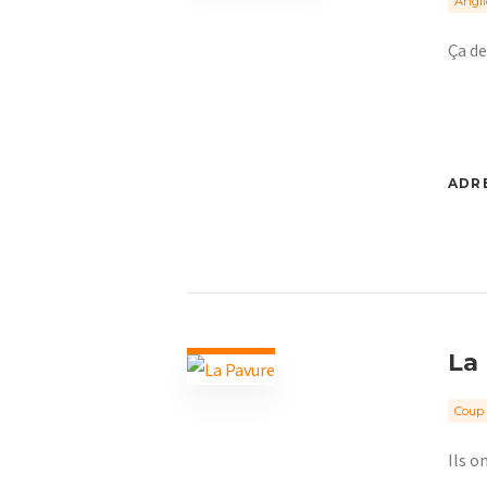
Angli
Ça de
ADRE
La
Coup 
Ils o