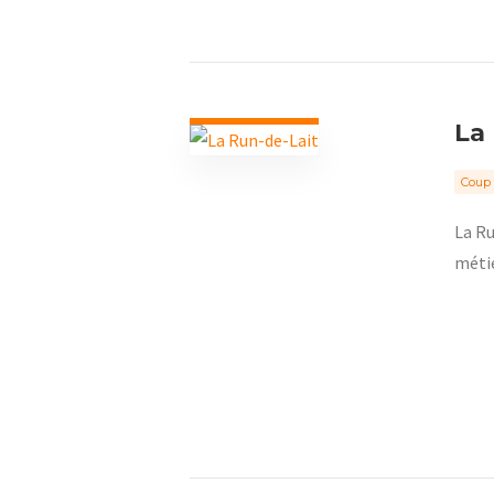
La
Coup 
La Ru
métie