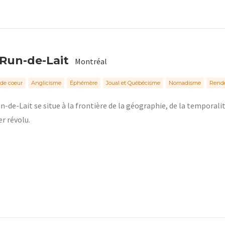
 Run-de-Lait
Montréal
de coeur
Anglicisme
Éphémère
Joual et Québécisme
Nomadisme
Rend
n-de-Lait se situe à la frontière de la géographie, de la temporali
r révolu.