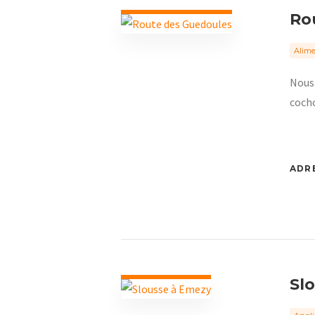
Ro
Alime
Nous 
coch
ADRE
Sl