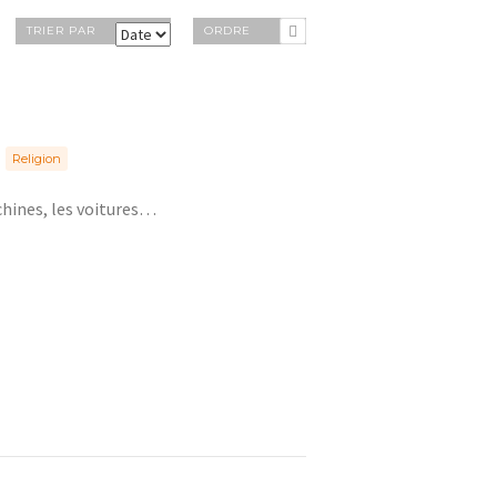
TRIER PAR
ORDRE
Religion
chines, les voitures…