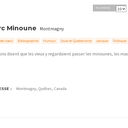
NOMBRE
rc Minoune
Montmagny
de coeur
Bibliographie
Humour
Joual et Québécisme
Lexique
Politique
ins disent que les vieux y regardaient passer les minounes, les ma
Montmagny, Québec, Canada
SSE :