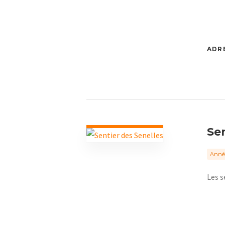
ADRE
Sen
Année
Les s