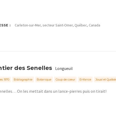
Carleton-sur-Mer, secteur Saint-Omer, Québec, Canada
SSE :
tier des Senelles
Longueuil
s 1970
Bibliographie
Botanique
Coup de coeur
Enfance
Joual et Québ
enelles… On les mettait dans un lance-pierres puis on tirait!