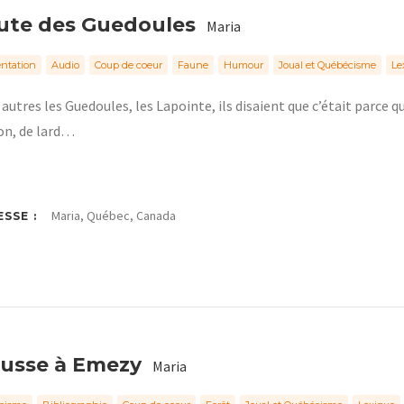
ute des Guedoules
Maria
ntation
Audio
Coup de coeur
Faune
Humour
Joual et Québécisme
Le
autres les Guedoules, les Lapointe, ils disaient que c’était parce
on, de lard…
Maria, Québec, Canada
SSE :
ousse à Emezy
Maria