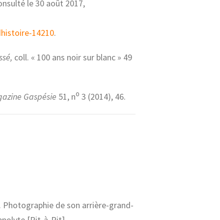
onsulté le 30 août 2017,
istoire-14210
.
ssé,
coll. « 100 ans noir sur blanc » 49
o
azine Gaspésie
51, n
3 (2014),
46.
e. Photographie de son arrière-grand-
polyte [Pit-à-Pit].