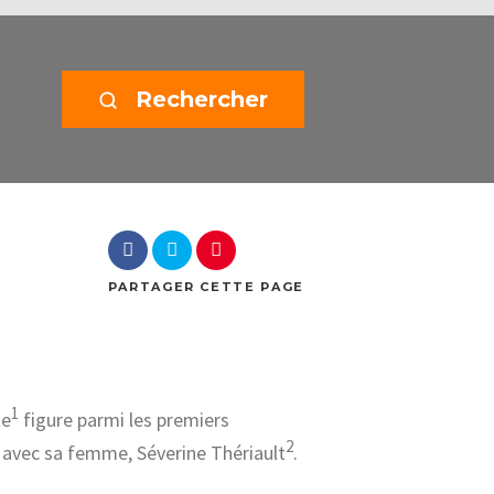
Rechercher
PARTAGER
CETTE PAGE
1
te
figure parmi les premiers
2
0 avec sa femme, Séverine Thériault
.