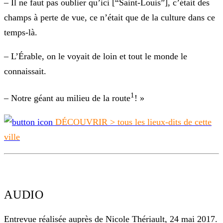
–
Il ne faut pas oublier qu’ici [“Saint-Louis”], c’était des
champs à perte de vue, ce n’était que de la culture dans ce
temps-là.
–
L’Érable, on le voyait de loin et tout le monde le
connaissait.
1
–
Notre géant au milieu de la route
! »
DÉCOUVRIR >
tous les lieux-dits de cette
ville
AUDIO
Entrevue réalisée auprès de
Nicole Thériault
,
24 mai
2017.