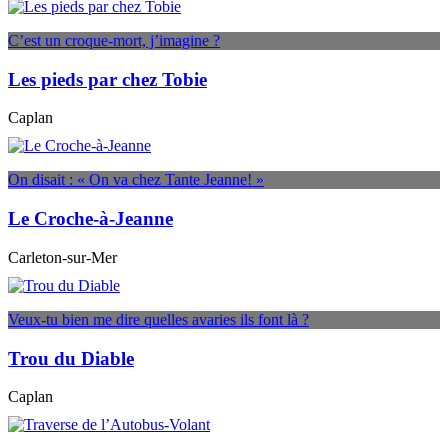
C’est un croque-mort, j’imagine ?
Les pieds par chez Tobie
Caplan
On disait : « On va chez Tante Jeanne! »
Le Croche-à-Jeanne
Carleton-sur-Mer
Veux-tu bien me dire quelles avaries ils font là ?
Trou du Diable
Caplan