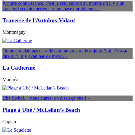
À notre connaissance, c’est le seul endroit au monde où il y a un
transport scolaire aérien sur une base quotidienne…
Traverse de l’Autobus-Volant
Montmagny
On ne circulait pas en ville comme on circule aujourd’hui, c’est-à-
dire qu’il n’y avait pas de métro…
La Catherine
Montréal
Ubé [jwbe], « nous autres, on disait ça vite ! »
Plage à Ubé / McLellan’s Beach
Caplan