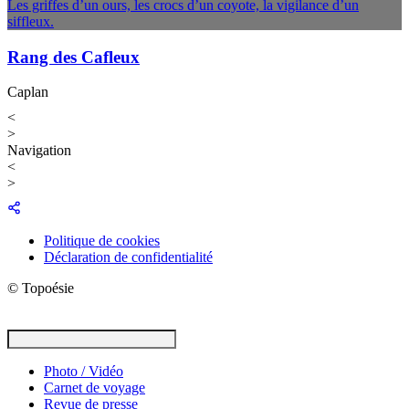
Les griffes d’un ours, les crocs d’un coyote, la vigilance d’un
siffleux.
Rang des Cafleux
Caplan
<
>
Navigation
<
>
Politique de cookies
Déclaration de confidentialité
© Topoésie
Photo / Vidéo
Carnet de voyage
Revue de presse