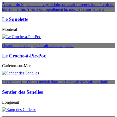
À partir du Squelette on voyait loin, on avait l’impression d’avoir un
horizon, enfin. Y’en a qui squattaient là, moi, je faisais le party.
Le Squelette
Montréal
Quand il marchait, ça faisait… pic… poc…
Le Croche-à-Pic-Poc
Carleton-sur-Mer
Les senelles… On les mettait dans un lance-pierres puis on tirait!
Sentier des Senelles
Longueuil