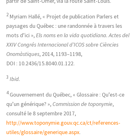
partir de Saint-Omer, via la route Saint-Louis.
2
Myriam Hallé, « Projet de publication Parlers et
paysages du Québec : une randonnée à travers les
mots d’ici »,
Els noms en la vida quotidiana. Actes del
XXIV Congrés Internacional d’ICOS sobre Ciències
Onomàstiques
, 2014, 1193–1198,
DOI : 10.2436/15.8040.01.122.
3
Ibid.
4
Gouvernement du Québec, « Glossaire : Qu’est-ce
qu’un générique? »,
Commission de toponymie
,
consulté le 8 septembre 2017,
http://www.toponymie.gouv.qc.ca/ct/references-
utiles/glossaire/generique.aspx
.