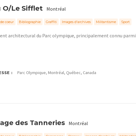
 O/Le Sifflet
Montréal
de coeur
Bibliographie
Graffiti
Images d'archives
Militantisme
Sport
nt architectural du Parc olympique, principalement connu parmi
Parc Olympique, Montréal, Québec, Canada
SSE :
lage des Tanneries
Montréal