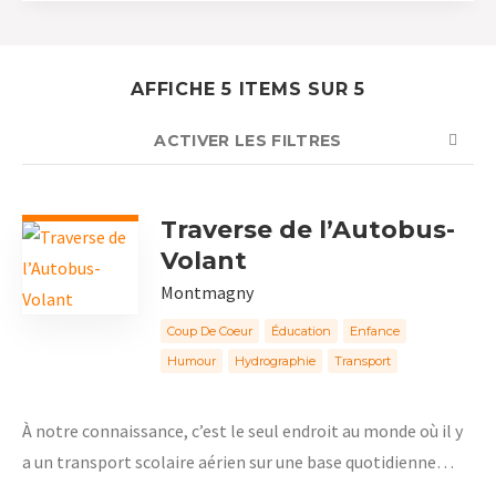
AFFICHE 5 ITEMS SUR 5
ACTIVER LES FILTRES
NOMBRE
TRIER PAR
ORDRE
Traverse de l’Autobus-
Volant
Montmagny
Coup De Coeur
Éducation
Enfance
Humour
Hydrographie
Transport
À notre connaissance, c’est le seul endroit au monde où il y
a un transport scolaire aérien sur une base quotidienne…