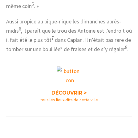
5
même coin
. »
Aussi propice au pique-nique les dimanches après-
6
midis
, il paraît que le trou des Antoine est l’endroit où
7
il fait été le plus tôt
dans Caplan. Il n’était pas rare de
8
tomber sur une bouillée* de fraises et de s’y régaler
.
DÉCOUVRIR >
tous les lieux-dits de cette ville