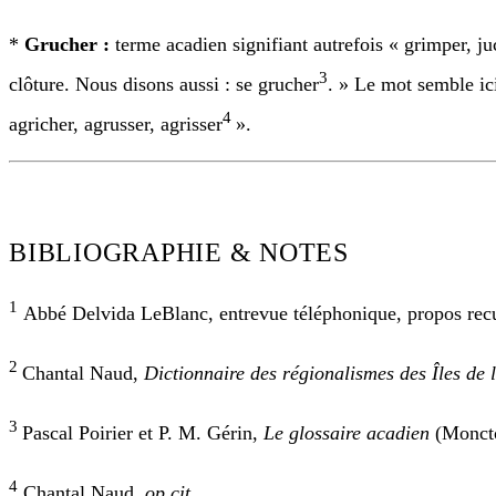
*
Grucher :
terme acadien signifiant autrefois « grimper, ju
3
clôture. Nous disons aussi : se grucher
. » Le mot semble ici
4
agricher, agrusser, agrisser
».
BIBLIOGRAPHIE & NOTES
1
Abbé Delvida LeBlanc, entrevue téléphonique, propos recuei
2
Chantal Naud,
Dictionnaire des régionalismes des Îles de
3
Pascal Poirier et P. M. Gérin,
Le glossaire acadien
(Moncto
4
Chantal Naud,
op.cit.