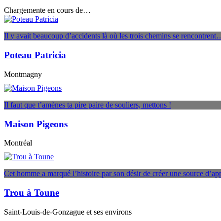
Chargemente en cours de…
Il y avait beaucoup d’accidents là où les trois chemins se rencontrent
Poteau Patricia
Montmagny
Il faut que t’amènes ta pire paire de souliers, mettons !
Maison Pigeons
Montréal
Cet homme a marqué l’histoire par son désir de créer une source d’ap
Trou à Toune
Saint-Louis-de-Gonzague et ses environs