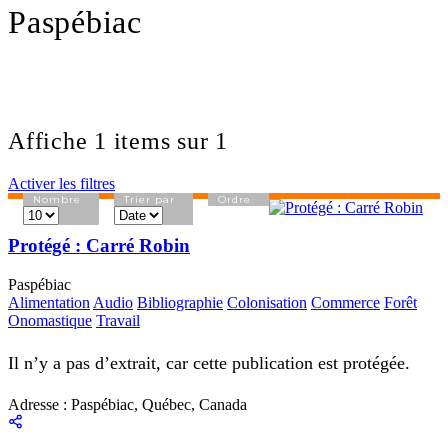
Paspébiac
Affiche 1 items sur 1
Activer les filtres
Nombre
Trier par
Ordre
Protégé : Carré Robin
Paspébiac
Alimentation
Audio
Bibliographie
Colonisation
Commerce
Forêt
Onomastique
Travail
Il n’y a pas d’extrait, car cette publication est protégée.
Adresse :
Paspébiac, Québec, Canada